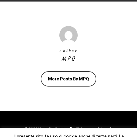
Author
MPQ
More Posts By MPQ
© 2026 Maria Pia Quintavalla. Si ringrazia i fotografi:
Il presente sito fa uso di cookie anche di terze parti. La
Giovanni Rubino, Michele Corleone, Daniele Ferroni, Paola