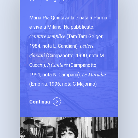
Maria Pia Quintavalla è nata a Parma
e vive a Milano. Ha pubblicato:
Cantare semplice
(Tam Tam Geiger
Lettere
1984, nota L. Candiani),
giovani
(Campanotto, 1990, nota M.
Il Cantare
Cucchi),
(Campanotto
Le Moradas
1991, nota N. Campana),
(Empiria, 1996, nota G.Majorino)
Continua