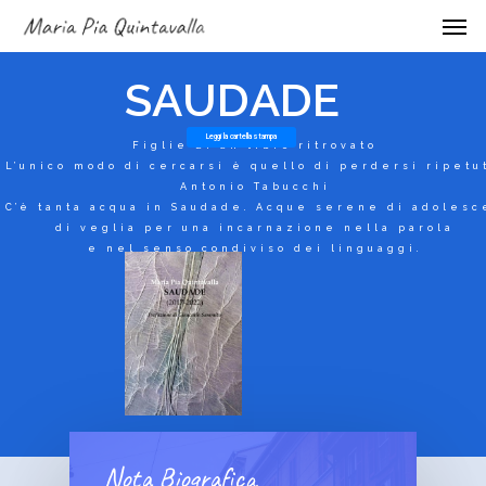
S
A
U
D
A
D
E
Nota Biografica