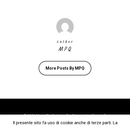
Author
MPQ
More Posts By MPQ
© 2026 Maria Pia Quintavalla. Si ringrazia i fotografi:
Il presente sito fa uso di cookie anche di terze parti. La
Giovanni Rubino, Michele Corleone, Daniele Ferroni, Paola
Mattioli, Fabrizio Garghetti, Edoardo Fornaciari, Isabella